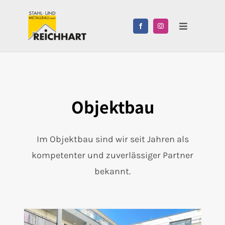
Zum
Inhalt
Toggle
springen
Navigation
Leistungen
Über uns
Objektbau
Karriere
Im Objektbau sind wir seit Jahren als
Kontakt
kompetenter und zuverlässiger Partner
bekannt.