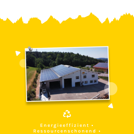
Energieeffizient •
Ressourcenschonend •